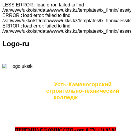
LESS ERROR : load error: failed to find
/var/www/ukkolstr/data/www/ukks.kz/templates/tx_finnix/less
ERROR : load error: failed to find
/var/www/ukkolstr/data/www/ukks.kz/templates/tx_finnix/less
ERROR : load error: failed to find
/var/www/ukkolstr/data/www/ukks.kz/templates/tx_finnix/less/
Logo-ru
Коммунальное
государственное учреждение
Усть-Каменогорский
строительно-технический
колледж
ПРИЕМНАЯ КОМИССИЯ - сот. 8 776 121 93 82