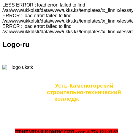
LESS ERROR : load error: failed to find
/var/www/ukkolstr/data/www/ukks.kz/templates/tx_finnix/less
ERROR : load error: failed to find
/var/www/ukkolstr/data/www/ukks.kz/templates/tx_finnix/less
ERROR : load error: failed to find
/var/www/ukkolstr/data/www/ukks.kz/templates/tx_finnix/less/
Logo-ru
Коммунальное
государственное учреждение
Усть-Каменогорский
строительно-технический
колледж
ПРИЕМНАЯ КОМИССИЯ - сот. 8 776 121 93 82