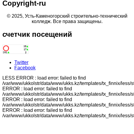
Copyright-ru
© 2025, Усть-Каменогорский строительно-технический
колледж. Все права защищены.
счетчик
посещений
Twitter
Facebook
LESS ERROR : load error: failed to find
/var/www/ukkolstr/data/www/ukks.kz/templates/tx_finnix/less/
ERROR : load error: failed to find
/var/www/ukkolstr/data/www/ukks.kz/templates/tx_finnix/less/
ERROR : load error: failed to find
/var/www/ukkolstr/data/www/ukks.kz/templates/tx_finnix/less/
ERROR : load error: failed to find
/var/www/ukkolstr/data/www/ukks.kz/templates/tx_finnix/less/st