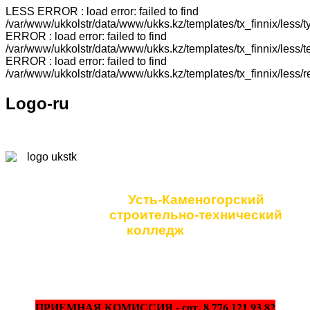
LESS ERROR : load error: failed to find
/var/www/ukkolstr/data/www/ukks.kz/templates/tx_finnix/less
ERROR : load error: failed to find
/var/www/ukkolstr/data/www/ukks.kz/templates/tx_finnix/less
ERROR : load error: failed to find
/var/www/ukkolstr/data/www/ukks.kz/templates/tx_finnix/less/
Logo-ru
Коммунальное
государственное учреждение
Усть-Каменогорский
строительно-технический
колледж
ПРИЕМНАЯ КОМИССИЯ - сот. 8 776 121 93 82