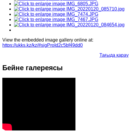
View the embedded image gallery online at:
https://ukks.kz/kz/#sigProId2c5bf49dd0
Тағыда қарау
Бейне
галереясы