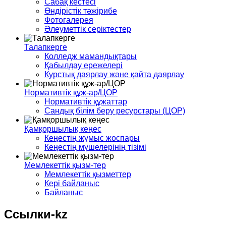
Сабақ кестесі
Өндірістік тәжірибе
Фотогалерея
Әлеуметтік серіктестер
Талапкерге
Колледж мамандықтары
Қабылдау ережелері
Курстық даярлау және қайта даярлау
Нормативтік құж-ар/ЦОР
Нормативтік құжаттар
Сандық білім беру ресурстары (ЦОР)
Қамқоршылық кеңес
Кеңестің жұмыс жоспары
Кеңестің мүшелерінің тізімі
Мемлекеттік қызм-тер
Мемлекеттік қызметтер
Кері байланыс
Байланыс
Ссылки-kz