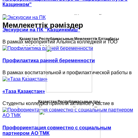
Каменогорск…
Казцинком"
Профориентационная встреча "Карьерный путь с
Казцинком" 28 мая 2026 года…
Мемлекеттік
рәміздер
Экскурсии на ПК "Казцинкмаш"
Қазақстан Республикасының Мемлекеттiк Елтаңбасы
В рамках мероприятий Альянса колледжей и ТОО
"Казцинк" 28.04 2026…
Профилактика ранней беременности
В рамках воспитательной и профилактической работы в
колледже была организована…
«Таза Қазақстан»
Қазақстан Республикасының туы
Студенты колледжа приняли активное участие в
республиканской экологической акции «Таза…
Профориентация совместно с социальным
партнером АО ТМК