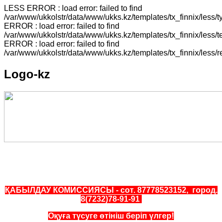
LESS ERROR : load error: failed to find
/var/www/ukkolstr/data/www/ukks.kz/templates/tx_finnix/less
ERROR : load error: failed to find
/var/www/ukkolstr/data/www/ukks.kz/templates/tx_finnix/less
ERROR : load error: failed to find
/var/www/ukkolstr/data/www/ukks.kz/templates/tx_finnix/less/
Logo-kz
ҚАБЫЛДАУ КОМИССИЯСЫ - сот. 87778523152, город.
8(7232)78-91-91
Оқуға түсуге өтініш беріп үлгер!