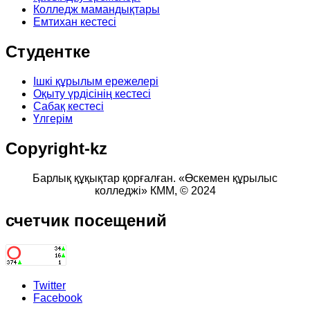
Колледж мамандықтары
Емтихан кестесі
Студентке
Ішкі құрылым ережелері
Оқыту үрдісінің кестесі
Сабақ кестесі
Үлгерім
Copyright-kz
Барлық құқықтар қорғалған. «Өскемен құрылыс
колледжі» КММ,
© 2024
счетчик
посещений
Twitter
Facebook