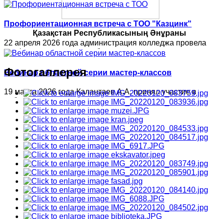
КГУ"Усть-Каменогорский строительно-технический
колледж" совместно с социальными партнерами АО
Профориентационная встреча с ТОО "Казцинк"
"Титано-магниевый комбинат",…
Қазақстан Республикасының Әнұраны
22 апреля 2026 года администрация колледжа провела
профориентационную работу с…
Фотогаллерея
Вебинар областной серии мастер-классов
19 марта 2026 года Калантаев А.А. принял участие в
вебинаре…