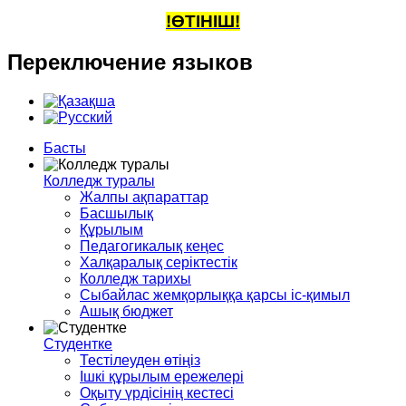
!ӨТІНІШ!
Переключение
языков
Басты
Колледж туралы
Жалпы ақпараттар
Басшылық
Құрылым
Педагогикалық кеңес
Халқаралық серіктестік
Колледж тарихы
Сыбайлас жемқорлыққа қарсы іс-қимыл
Ашық бюджет
Студентке
Тестілеуден өтіңіз
Ішкі құрылым ережелері
Оқыту үрдісінің кестесі