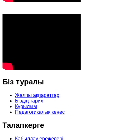
Біз
туралы
Жалпы ақпараттар
Біздің тарих
Құрылым
Педагогикалық кеңес
Талапкерге
Қабылдау ережелері