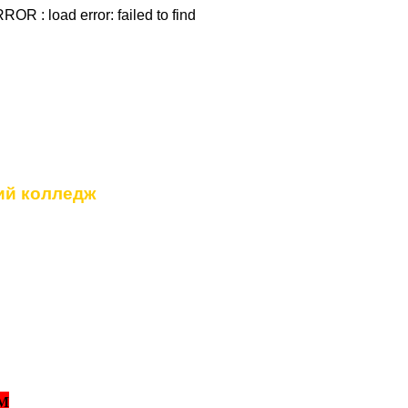
OR : load error: failed to find
дение
ий колледж
М