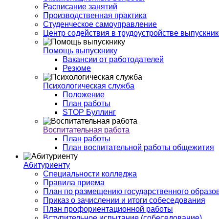
Расписание занятий
Производственная практика
Студенческое самоуправление
Центр содействия в трудоустройстве выпускни
Помощь выпускнику
Вакансии от работодателей
Резюме
Психологическая служба
Положение
План работы
STOP Буллинг
Воспитательная работа
План работы
План воспитательной работы общежития
Абитуриенту
Специальности колледжа
Правила приема
План по размещению государственного образов
Приказ о зачислении и итоги собеседования
План профориентационной работы
Вступительное испытание (собеседование)