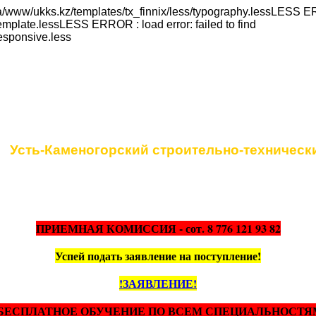
a/www/ukks.kz/templates/tx_finnix/less/typography.lessLESS ERR
emplate.lessLESS ERROR : load error: failed to find
responsive.less
Коммунальное государственное учреж
Усть-Каменогорский строительно-техническ
ПРИЕМНАЯ КОМИССИЯ - сот. 8 776 121 93 82
Успей подать заявление на поступление!
!ЗАЯВЛЕНИЕ!
БЕСПЛАТНОЕ ОБУЧЕНИЕ ПО ВСЕМ СПЕЦИАЛЬНОСТЯ