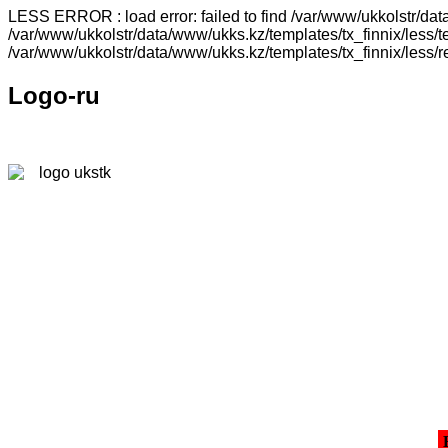
LESS ERROR : load error: failed to find /var/www/ukkolstr/dat
/var/www/ukkolstr/data/www/ukks.kz/templates/tx_finnix/less/t
/var/www/ukkolstr/data/www/ukks.kz/templates/tx_finnix/less/
Logo-ru