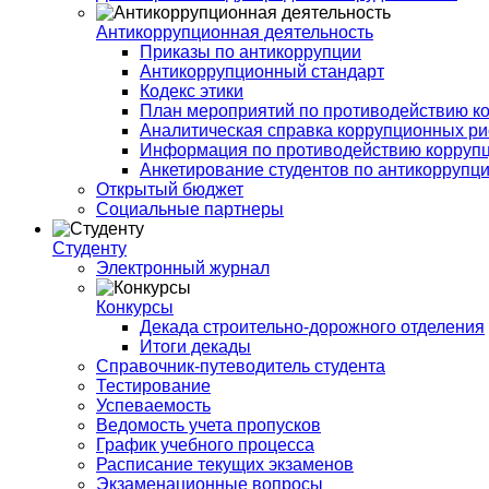
Антикоррупционная деятельность
Приказы по антикоррупции
Антикоррупционный стандарт
Кодекс этики
План мероприятий по противодействию к
Аналитическая справка коррупционных ри
Информация по противодействию корруп
Анкетирование студентов по антикоррупц
Открытый бюджет
Социальные партнеры
Студенту
Электронный журнал
Конкурсы
Декада строительно-дорожного отделения
Итоги декады
Справочник-путеводитель студента
Тестирование
Успеваемость
Ведомость учета пропусков
График учебного процесса
Расписание текущих экзаменов
Экзаменационные вопросы