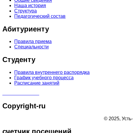
Общие сведения
Наша история
Структура
Педагогический состав
Абитуриенту
Правила приема
Специальности
Студенту
Правила внутреннего распорядка
График учебного процесса
Расписание занятий
Copyright-ru
© 2025, Усть
счетчик
посещений