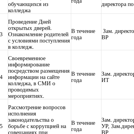
года
обучающихся из
директора п
колледжа
Проведение Дней
открытых дверей.
В течение
Зам. директо
3
Ознакомление родителей
года
ВР
с условиями поступления
в колледж.
Своевременное
информирование
посредством размещения
В течение
Зам. директо
4
информации на сайте
года
ИТ
колледжа, в СМИ о
проводимых
мероприятиях.
Рассмотрение вопросов
исполнения
законодательства о
Зам. директо
В течение
5
борьбе с коррупцией на
УР, Зам.дире
года
совещаниях при
ВР