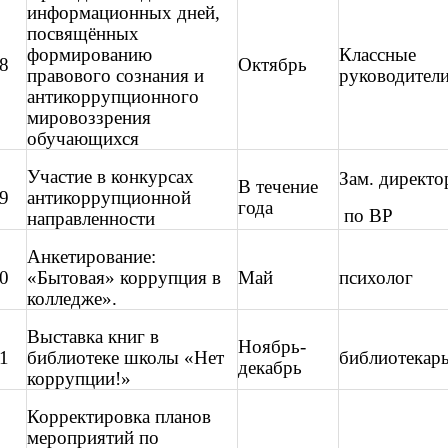
информационных дней,
посвящённых
формированию
Классные
8
Октябрь
правового сознания и
руководител
антикоррупционного
мировоззрения
обучающихся
Участие в конкурсах
Зам. директо
В течение
9
антикоррупционной
года
по ВР
направленности
Анкетирование:
0
«Бытовая» коррупция в
Май
психолог
колледже».
Выставка книг в
Ноябрь-
1
библиотеке школы «Нет
библиотекар
декабрь
коррупции!»
Корректировка планов
мероприятий по