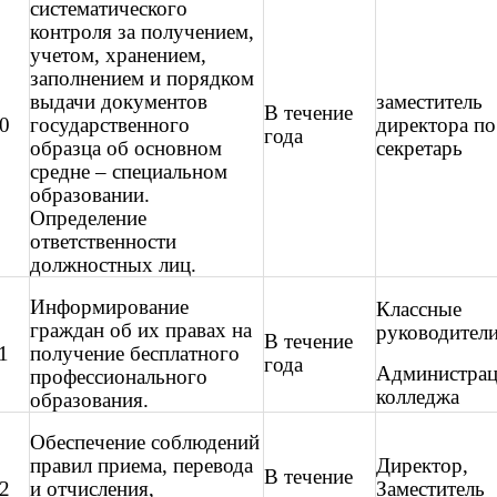
систематического
контроля за получением,
учетом, хранением,
заполнением и порядком
выдачи документов
заместитель
В течение
0
государственного
директора по
года
образца об основном
секретарь
средне – специальном
образовании.
Определение
ответственности
должностных лиц.
Информирование
Классные
граждан об их правах на
руководители
В течение
1
получение бесплатного
года
Администрац
профессионального
колледжа
образования.
Обеспечение соблюдений
правил приема, перевода
Директор,
В течение
2
и отчисления,
Заместитель