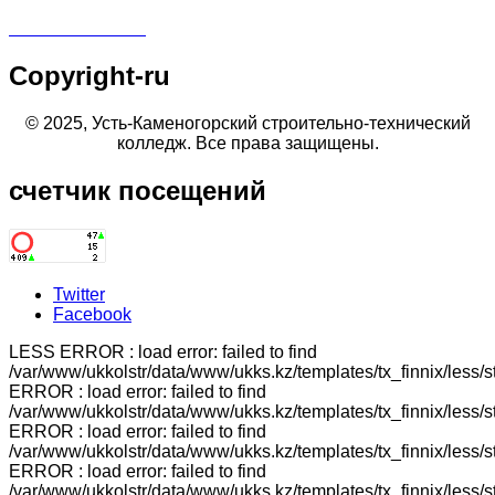
Copyright-ru
© 2025, Усть-Каменогорский строительно-технический
колледж. Все права защищены.
счетчик
посещений
Twitter
Facebook
LESS ERROR : load error: failed to find
/var/www/ukkolstr/data/www/ukks.kz/templates/tx_finnix/less/
ERROR : load error: failed to find
/var/www/ukkolstr/data/www/ukks.kz/templates/tx_finnix/less/
ERROR : load error: failed to find
/var/www/ukkolstr/data/www/ukks.kz/templates/tx_finnix/less/
ERROR : load error: failed to find
/var/www/ukkolstr/data/www/ukks.kz/templates/tx_finnix/less/st