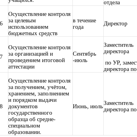
отдела
Осуществление контроля
за целевым
в течение
6
Директор
использованием
года
бюджетных средств
Заместитель
Осуществление контроля
директора
за организацией и
Сентябрь
7
проведением итоговой
-июль
по УР, замес
аттестации
директора п
Осуществление контроля
за получением, учётом,
хранением, заполнением
и порядком выдачи
Заместитель
8
документов
Июнь, июль
директора п
государственного
образца об средне-
специальном
образовании.