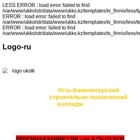
LESS ERROR : load error: failed to find
/var/www/ukkolstr/data/www/ukks.kz/templates/tx_finnix/less
ERROR : load error: failed to find
/var/www/ukkolstr/data/www/ukks.kz/templates/tx_finnix/less
ERROR : load error: failed to find
/var/www/ukkolstr/data/www/ukks.kz/templates/tx_finnix/less/
Logo-ru
Коммунальное
государственное учреждение
Усть-Каменогорский
строительно-технический
колледж
ПРИЕМНАЯ КОМИССИЯ - сот. 8 776 121 93 82