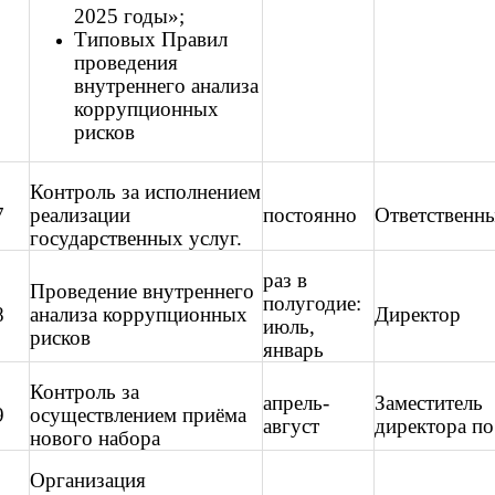
2025 годы»;
Типовых Правил
проведения
внутреннего анализа
коррупционных
рисков
Контроль за исполнением
7
реализации
постоянно
Ответственны
государственных услуг.
раз в
Проведение внутреннего
полугодие:
8
анализа коррупционных
Директор
июль,
рисков
январь
Контроль за
апрель-
Заместитель
9
осуществлением приёма
август
директора п
нового набора
Организация