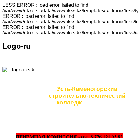
LESS ERROR : load error: failed to find
/var/www/ukkolstr/data/www/ukks.kz/templates/tx_finnix/less
ERROR : load error: failed to find
/var/www/ukkolstr/data/www/ukks.kz/templates/tx_finnix/less
ERROR : load error: failed to find
/var/www/ukkolstr/data/www/ukks.kz/templates/tx_finnix/less/
Logo-ru
Коммунальное
государственное учреждение
Усть-Каменогорский
строительно-технический
колледж
ПРИЕМНАЯ КОМИССИЯ - сот. 8 776 121 93 82