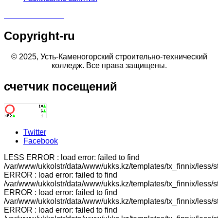
Copyright-ru
© 2025, Усть-Каменогорский строительно-технический
колледж. Все права защищены.
счетчик
посещений
Twitter
Facebook
LESS ERROR : load error: failed to find
/var/www/ukkolstr/data/www/ukks.kz/templates/tx_finnix/less/
ERROR : load error: failed to find
/var/www/ukkolstr/data/www/ukks.kz/templates/tx_finnix/less/
ERROR : load error: failed to find
/var/www/ukkolstr/data/www/ukks.kz/templates/tx_finnix/less/
ERROR : load error: failed to find