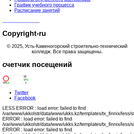
График учебного процесса
Расписание занятий
Copyright-ru
© 2025, Усть-Каменогорский строительно-технический
колледж. Все права защищены.
счетчик
посещений
Twitter
Facebook
LESS ERROR : load error: failed to find
/var/www/ukkolstr/data/www/ukks.kz/templates/tx_finnix/less/
ERROR : load error: failed to find
/var/www/ukkolstr/data/www/ukks.kz/templates/tx_finnix/less/
ERROR : load error: failed to find