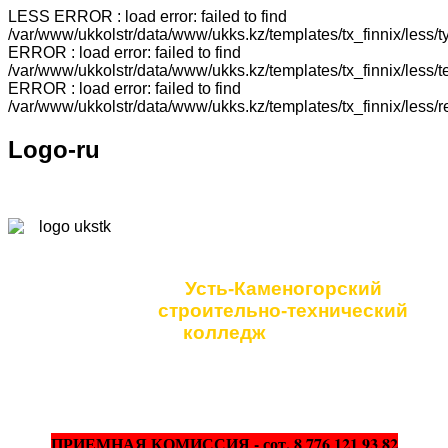
LESS ERROR : load error: failed to find
/var/www/ukkolstr/data/www/ukks.kz/templates/tx_finnix/less
ERROR : load error: failed to find
/var/www/ukkolstr/data/www/ukks.kz/templates/tx_finnix/less
ERROR : load error: failed to find
/var/www/ukkolstr/data/www/ukks.kz/templates/tx_finnix/less/
Logo-ru
Коммунальное
государственное учреждение
Усть-Каменогорский
строительно-технический
колледж
ПРИЕМНАЯ КОМИССИЯ - сот. 8 776 121 93 82