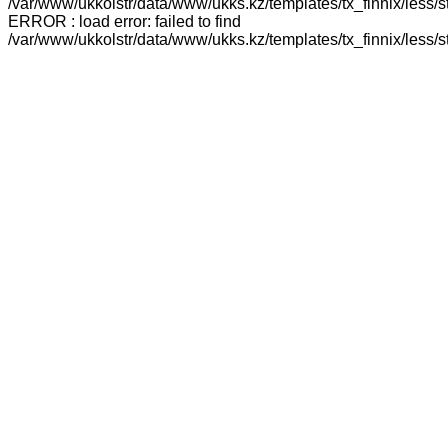
/var/www/ukkolstr/data/www/ukks.kz/templates/tx_finnix/less/
ERROR : load error: failed to find
/var/www/ukkolstr/data/www/ukks.kz/templates/tx_finnix/less/st