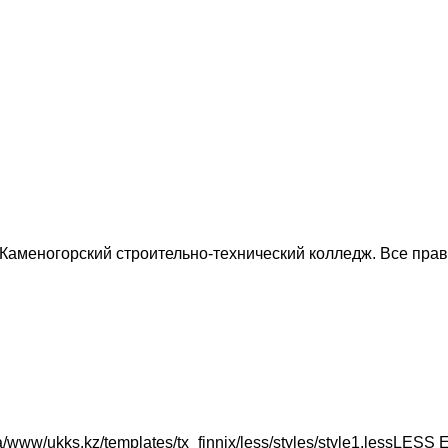
-Каменогорский строительно-технический колледж. Все пр
/www/ukks.kz/templates/tx_finnix/less/styles/style1.lessLESS ER