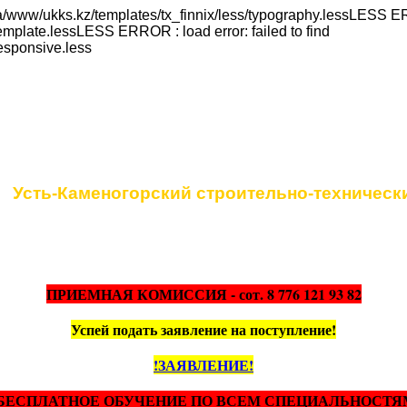
a/www/ukks.kz/templates/tx_finnix/less/typography.lessLESS ERR
emplate.lessLESS ERROR : load error: failed to find
responsive.less
Коммунальное государственное учреж
Усть-Каменогорский строительно-техническ
ПРИЕМНАЯ КОМИССИЯ - сот. 8 776 121 93 82
Успей подать заявление на поступление!
!ЗАЯВЛЕНИЕ!
БЕСПЛАТНОЕ ОБУЧЕНИЕ ПО ВСЕМ СПЕЦИАЛЬНОСТЯ