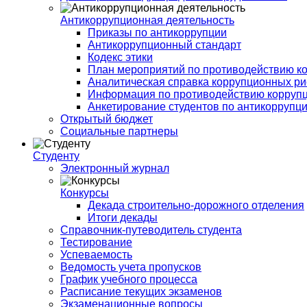
Антикоррупционная деятельность
Приказы по антикоррупции
Антикоррупционный стандарт
Кодекс этики
План мероприятий по противодействию к
Аналитическая справка коррупционных ри
Информация по противодействию корруп
Анкетирование студентов по антикоррупц
Открытый бюджет
Социальные партнеры
Студенту
Электронный журнал
Конкурсы
Декада строительно-дорожного отделения
Итоги декады
Справочник-путеводитель студента
Тестирование
Успеваемость
Ведомость учета пропусков
График учебного процесса
Расписание текущих экзаменов
Экзаменационные вопросы