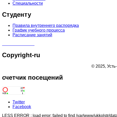
Специальности
Студенту
Правила внутреннего распорядка
График учебного процесса
Расписание занятий
Copyright-ru
© 2025, Усть
счетчик
посещений
Twitter
Facebook
LESS ERROR : load error: failed to find /var/www/ukkolstr/data