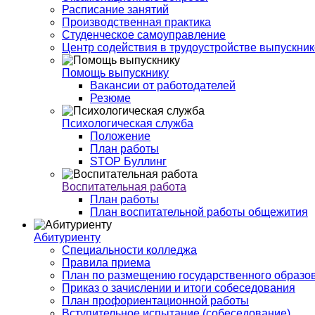
Расписание занятий
Производственная практика
Студенческое самоуправление
Центр содействия в трудоустройстве выпускни
Помощь выпускнику
Вакансии от работодателей
Резюме
Психологическая служба
Положение
План работы
STOP Буллинг
Воспитательная работа
План работы
План воспитательной работы общежития
Абитуриенту
Специальности колледжа
Правила приема
План по размещению государственного образов
Приказ о зачислении и итоги собеседования
План профориентационной работы
Вступительное испытание (собеседование)