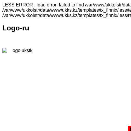
LESS ERROR : load error: failed to find /var/www/ukkolstr/dat
/var/www/ukkolstr/data/www/ukks.kz/templates/tx_finnix/less/t
/var/www/ukkolstr/data/www/ukks.kz/templates/tx_finnix/less/
Logo-ru