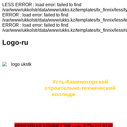
LESS ERROR : load error: failed to find
/var/www/ukkolstr/data/www/ukks.kz/templates/tx_finnix/less
ERROR : load error: failed to find
/var/www/ukkolstr/data/www/ukks.kz/templates/tx_finnix/less
ERROR : load error: failed to find
/var/www/ukkolstr/data/www/ukks.kz/templates/tx_finnix/less/
Logo-ru
Коммунальное
государственное учреждение
Усть-Каменогорский
строительно-технический
колледж
ПРИЕМНАЯ КОМИССИЯ - сот. 8 776 121 93 82