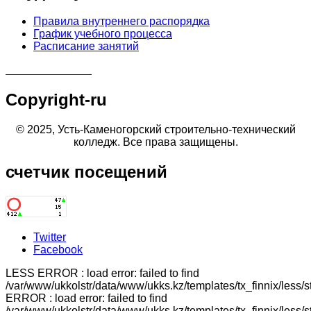
Правила внутреннего распорядка
График учебного процесса
Расписание занятий
Copyright-ru
© 2025, Усть-Каменогорский строительно-технический
колледж. Все права защищены.
счетчик
посещений
Twitter
Facebook
LESS ERROR : load error: failed to find
/var/www/ukkolstr/data/www/ukks.kz/templates/tx_finnix/less/
ERROR : load error: failed to find
/var/www/ukkolstr/data/www/ukks.kz/templates/tx_finnix/less/