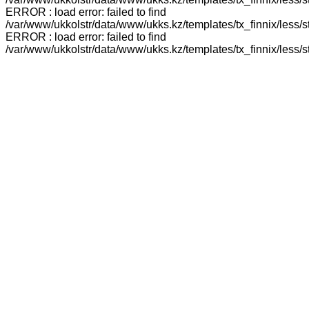
ERROR : load error: failed to find
/var/www/ukkolstr/data/www/ukks.kz/templates/tx_finnix/less/
ERROR : load error: failed to find
/var/www/ukkolstr/data/www/ukks.kz/templates/tx_finnix/less/st