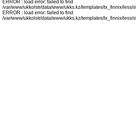
ERROR : load error: failed to find
/var/www/ukkolstr/data/www/ukks.kz/templates/tx_finnix/less/
ERROR : load error: failed to find
/var/www/ukkolstr/data/www/ukks.kz/templates/tx_finnix/less/st