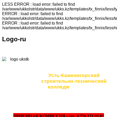
LESS ERROR : load error: failed to find
/var/www/ukkolstr/data/www/ukks.kz/templates/tx_finnix/less
ERROR : load error: failed to find
/var/www/ukkolstr/data/www/ukks.kz/templates/tx_finnix/less
ERROR : load error: failed to find
/var/www/ukkolstr/data/www/ukks.kz/templates/tx_finnix/less/
Logo-ru
Коммунальное
государственное учреждение
Усть-Каменогорский
строительно-технический
колледж
ПРИЕМНАЯ КОМИССИЯ - сот. 8 776 121 93 82