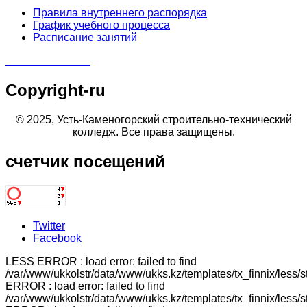
Правила внутреннего распорядка
График учебного процесса
Расписание занятий
Copyright-ru
© 2025, Усть-Каменогорский строительно-технический
колледж. Все права защищены.
счетчик
посещений
Twitter
Facebook
LESS ERROR : load error: failed to find
/var/www/ukkolstr/data/www/ukks.kz/templates/tx_finnix/less/
ERROR : load error: failed to find
/var/www/ukkolstr/data/www/ukks.kz/templates/tx_finnix/less/