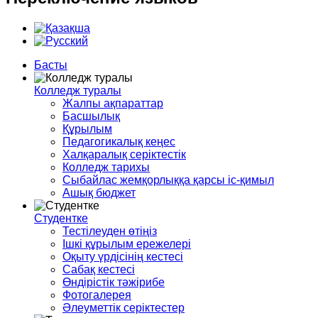
Басты
Колледж туралы
Жалпы ақпараттар
Басшылық
Құрылым
Педагогикалық кеңес
Халқаралық серіктестік
Колледж тарихы
Сыбайлас жемқорлыққа қарсы іс-қимыл
Ашық бюджет
Студентке
Тестілеуден өтіңіз
Ішкі құрылым ережелері
Оқыту үрдісінің кестесі
Сабақ кестесі
Өндірістік тәжірибе
Фотогалерея
Әлеуметтік серіктестер