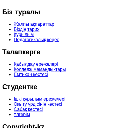
Біз
туралы
Жалпы ақпараттар
Біздің тарих
Құрылым
Педагогикалық кеңес
Талапкерге
Қабылдау ережелері
Колледж мамандықтары
Емтихан кестесі
Студентке
Ішкі құрылым ережелері
Оқыту үрдісінің кестесі
Сабақ кестесі
Үлгерім
Copyright-kz