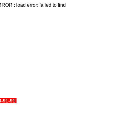
OR : load error: failed to find
8-91-91