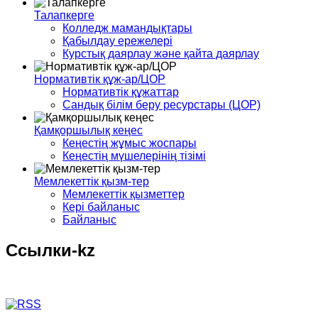
Талапкерге
Колледж мамандықтары
Қабылдау ережелері
Курстық даярлау және қайта даярлау
Нормативтік құж-ар/ЦОР
Нормативтік құжаттар
Сандық білім беру ресурстары (ЦОР)
Қамқоршылық кеңес
Кеңестің жұмыс жоспары
Кеңестің мүшелерінің тізімі
Мемлекеттік қызм-тер
Мемлекеттік қызметтер
Кері байланыс
Байланыс
Ссылки-kz