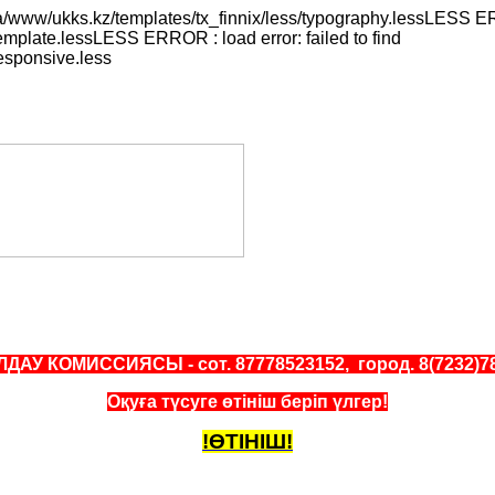
a/www/ukks.kz/templates/tx_finnix/less/typography.lessLESS ERR
emplate.lessLESS ERROR : load error: failed to find
responsive.less
АУ КОМИССИЯСЫ - сот. 87778523152, город. 8(7232)7
Оқуға түсуге өтініш беріп үлгер!
!ӨТІНІШ!