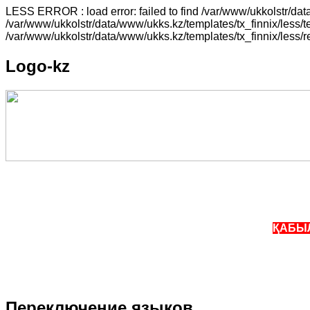
LESS ERROR : load error: failed to find /var/www/ukkolstr/dat
/var/www/ukkolstr/data/www/ukks.kz/templates/tx_finnix/less/t
/var/www/ukkolstr/data/www/ukks.kz/templates/tx_finnix/less/
Logo-kz
ҚАБЫЛД
Переключение
языков