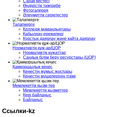
Сабақ кестесі
Өндірістік тәжірибе
Фотогалерея
Әлеуметтік серіктестер
Талапкерге
Колледж мамандықтары
Қабылдау ережелері
Курстық даярлау және қайта даярлау
Нормативтік құж-ар/ЦОР
Нормативтік құжаттар
Сандық білім беру ресурстары (ЦОР)
Қамқоршылық кеңес
Кеңестің жұмыс жоспары
Кеңестің мүшелерінің тізімі
Мемлекеттік қызм-тер
Мемлекеттік қызметтер
Кері байланыс
Байланыс
Ссылки-kz