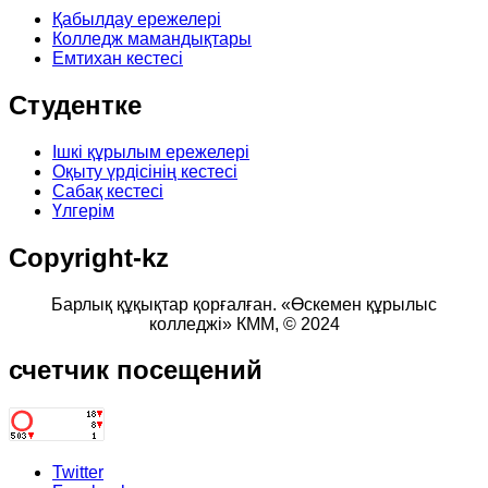
Қабылдау ережелері
Колледж мамандықтары
Емтихан кестесі
Студентке
Ішкі құрылым ережелері
Оқыту үрдісінің кестесі
Сабақ кестесі
Үлгерім
Copyright-kz
Барлық құқықтар қорғалған. «Өскемен құрылыс
колледжі» КММ,
© 2024
счетчик
посещений
Twitter