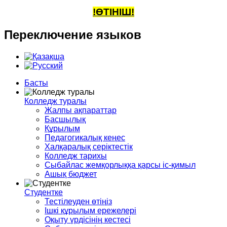
!ӨТІНІШ!
Переключение
языков
Басты
Колледж туралы
Жалпы ақпараттар
Басшылық
Құрылым
Педагогикалық кеңес
Халқаралық серіктестік
Колледж тарихы
Сыбайлас жемқорлыққа қарсы іс-қимыл
Ашық бюджет
Студентке
Тестілеуден өтіңіз
Ішкі құрылым ережелері
Оқыту үрдісінің кестесі