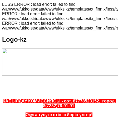
LESS ERROR : load error: failed to find
/var/www/ukkolstr/data/www/ukks.kz/templates/tx_finnix/less
ERROR : load error: failed to find
/var/www/ukkolstr/data/www/ukks.kz/templates/tx_finnix/less
ERROR : load error: failed to find
/var/www/ukkolstr/data/www/ukks.kz/templates/tx_finnix/less/
Logo-kz
ҚАБЫЛДАУ КОМИССИЯСЫ - сот. 87778523152, город.
8(7232)78-91-91
Оқуға түсуге өтініш беріп үлгер!