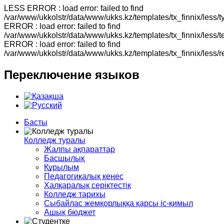
LESS ERROR : load error: failed to find
/var/www/ukkolstr/data/www/ukks.kz/templates/tx_finnix/less
ERROR : load error: failed to find
/var/www/ukkolstr/data/www/ukks.kz/templates/tx_finnix/less
ERROR : load error: failed to find
/var/www/ukkolstr/data/www/ukks.kz/templates/tx_finnix/less/
Переключение
языков
Басты
Колледж туралы
Жалпы ақпараттар
Басшылық
Құрылым
Педагогикалық кеңес
Халқаралық серіктестік
Колледж тарихы
Сыбайлас жемқорлыққа қарсы іс-қимыл
Ашық бюджет