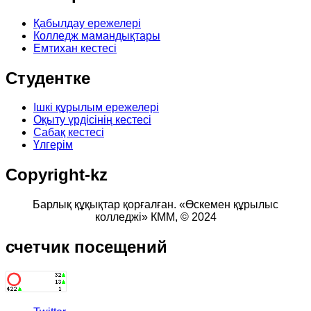
Қабылдау ережелері
Колледж мамандықтары
Емтихан кестесі
Студентке
Ішкі құрылым ережелері
Оқыту үрдісінің кестесі
Сабақ кестесі
Үлгерім
Copyright-kz
Барлық құқықтар қорғалған. «Өскемен құрылыс
колледжі» КММ,
© 2024
счетчик
посещений