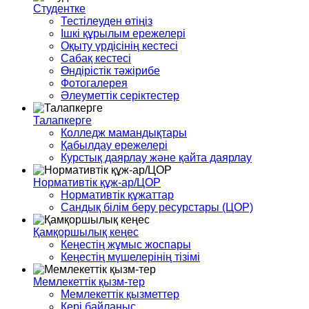
Студентке
Тестілеуден өтіңіз
Ішкі құрылым ережелері
Оқыту үрдісінің кестесі
Сабақ кестесі
Өндірістік тәжірибе
Фотогалерея
Әлеуметтік серіктестер
Талапкерге
Колледж мамандықтары
Қабылдау ережелері
Курстық даярлау және қайта даярлау
Нормативтік құж-ар/ЦОР
Нормативтік құжаттар
Сандық білім беру ресурстары (ЦОР)
Қамқоршылық кеңес
Кеңестің жұмыс жоспары
Кеңестің мүшелерінің тізімі
Мемлекеттік қызм-тер
Мемлекеттік қызметтер
Кері байланыс