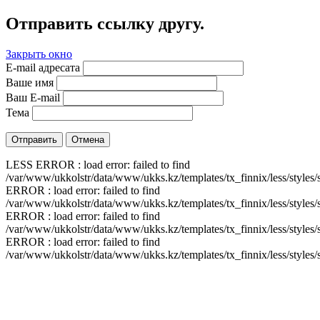
Отправить ссылку другу.
Закрыть окно
E-mail адресата
Ваше имя
Ваш E-mail
Тема
Отправить
Отмена
LESS ERROR : load error: failed to find
/var/www/ukkolstr/data/www/ukks.kz/templates/tx_finnix/less/styles/
ERROR : load error: failed to find
/var/www/ukkolstr/data/www/ukks.kz/templates/tx_finnix/less/styles/
ERROR : load error: failed to find
/var/www/ukkolstr/data/www/ukks.kz/templates/tx_finnix/less/styles/
ERROR : load error: failed to find
/var/www/ukkolstr/data/www/ukks.kz/templates/tx_finnix/less/styles/s