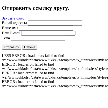
Отправить ссылку другу.
Закрыть окно
E-mail адресата
Ваше имя
Ваш E-mail
Тема
Отправить
Отмена
LESS ERROR : load error: failed to find
/var/www/ukkolstr/data/www/ukks.kz/templates/tx_finnix/less/styles/
ERROR : load error: failed to find
/var/www/ukkolstr/data/www/ukks.kz/templates/tx_finnix/less/styles/
ERROR : load error: failed to find
/var/www/ukkolstr/data/www/ukks.kz/templates/tx_finnix/less/styles/
ERROR : load error: failed to find
/var/www/ukkolstr/data/www/ukks.kz/templates/tx_finnix/less/styles/s