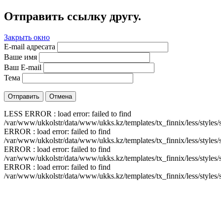
Отправить ссылку другу.
Закрыть окно
E-mail адресата
Ваше имя
Ваш E-mail
Тема
Отправить
Отмена
LESS ERROR : load error: failed to find
/var/www/ukkolstr/data/www/ukks.kz/templates/tx_finnix/less/styles/
ERROR : load error: failed to find
/var/www/ukkolstr/data/www/ukks.kz/templates/tx_finnix/less/styles/
ERROR : load error: failed to find
/var/www/ukkolstr/data/www/ukks.kz/templates/tx_finnix/less/styles/
ERROR : load error: failed to find
/var/www/ukkolstr/data/www/ukks.kz/templates/tx_finnix/less/styles/s