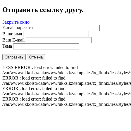
Отправить ссылку другу.
Закрыть окно
E-mail адресата
Ваше имя
Ваш E-mail
Тема
Отправить
Отмена
LESS ERROR : load error: failed to find
/var/www/ukkolstr/data/www/ukks.kz/templates/tx_finnix/less/styles/
ERROR : load error: failed to find
/var/www/ukkolstr/data/www/ukks.kz/templates/tx_finnix/less/styles/
ERROR : load error: failed to find
/var/www/ukkolstr/data/www/ukks.kz/templates/tx_finnix/less/styles/
ERROR : load error: failed to find
/var/www/ukkolstr/data/www/ukks.kz/templates/tx_finnix/less/styles/s